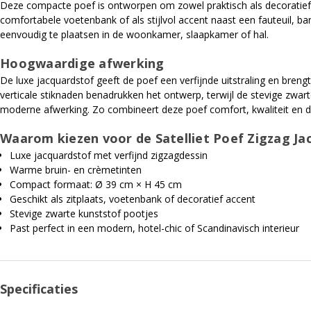
Deze compacte poef is ontworpen om zowel praktisch als decoratief te
comfortabele voetenbank of als stijlvol accent naast een fauteuil, ba
eenvoudig te plaatsen in de woonkamer, slaapkamer of hal.
Hoogwaardige afwerking
De luxe jacquardstof geeft de poef een verfijnde uitstraling en brengt
verticale stiknaden benadrukken het ontwerp, terwijl de stevige zwart
moderne afwerking. Zo combineert deze poef comfort, kwaliteit en d
Waarom kiezen voor de Satelliet Poef Zigzag Ja
Luxe jacquardstof met verfijnd zigzagdessin
Warme bruin- en crèmetinten
Compact formaat: Ø 39 cm × H 45 cm
Geschikt als zitplaats, voetenbank of decoratief accent
Stevige zwarte kunststof pootjes
Past perfect in een modern, hotel-chic of Scandinavisch interieur
Specificaties