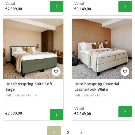
Vanaf
Vanaf
€2 999,00
€3 149,00
Hotelboxspring Suite Soft
Hotelboxspring Essential
Sage
Leatherlook White
Valk Exclusief x M line
Valk Exclusief x M line
Vanaf
€3 599,00
€2 349,00
1
2