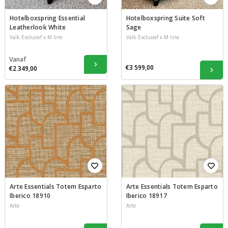
Hotelboxspring Essential
Hotelboxspring Suite Soft
Leatherlook White
Sage
Valk Exclusief x M line
Valk Exclusief x M line
Vanaf
€3 599,00
€2 349,00
Arte Essentials Totem Esparto
Arte Essentials Totem Esparto
Iberico 18910
Iberico 18917
Arte
Arte