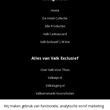
Home
De Hotel Collectie
Alle Producten
Valk Cadeaucard
Valk Exclusief | M line
Alles van Valk Exclusief
Over Valk Voor Thuis
Valkwijn.nl
Valkslagerij.nl
Valkversmarkt Voorschoten
ValkExclusief.nl
Wij maken gebruik van functionele, analytische en/of marketing
ValkJobs.nl