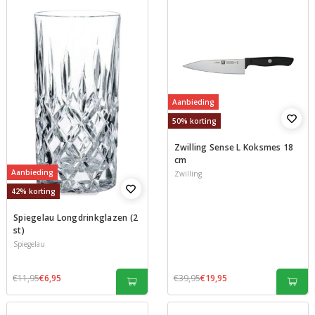
Aanbieding
50% korting
Zwilling Sense L Koksmes 18
cm
Aanbieding
Zwilling
42% korting
Spiegelau Longdrinkglazen (2
st)
Spiegelau
€11,95
€6,95
€39,95
€19,95