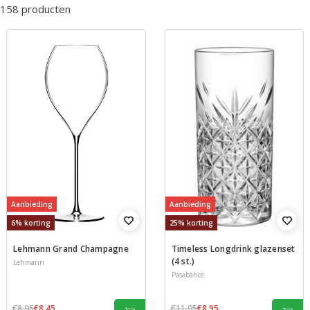
158 producten
Aanbieding
Aanbieding
6% korting
25% korting
Lehmann Grand Champagne
Timeless Longdrink glazenset
(4 st.)
Lehmann
Pasabahce
€8,95
€8,45
€11,95
€8,95