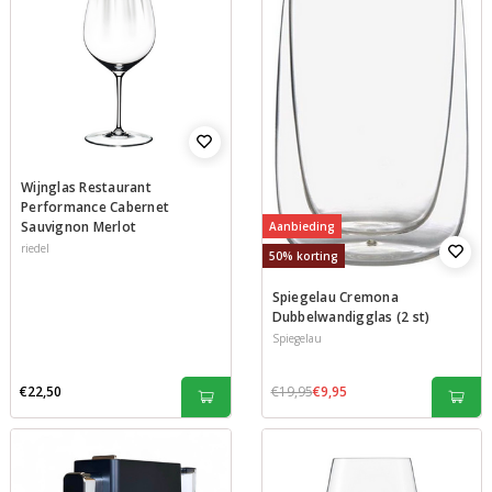
Wijnglas Restaurant
Performance Cabernet
Sauvignon Merlot
Aanbieding
riedel
50% korting
Spiegelau Cremona
Dubbelwandigglas (2 st)
Spiegelau
€22,50
€19,95
€9,95