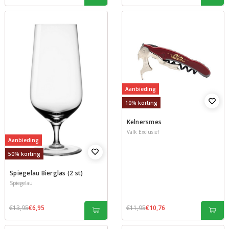
Aanbieding
10% korting
Kelnersmes
Valk Exclusief
Aanbieding
50% korting
Spiegelau Bierglas (2 st)
Spiegelau
€13,95
€6,95
€11,95
€10,76