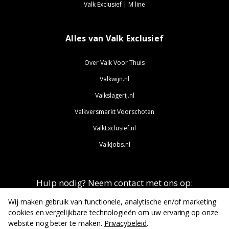
Valk Exclusief | M line
Alles van Valk Exclusief
Over Valk Voor Thuis
Valkwijn.nl
Valkslagerij.nl
Valkversmarkt Voorschoten
ValkExclusief.nl
ValkJobs.nl
Hulp nodig? Neem contact met ons op:
info@valkvoorthuis.nl
Wij maken gebruik van functionele, analytische en/of marketing
cookies en vergelijkbare technologieën om uw ervaring op onze
website nog beter te maken.
Privacybeleid
.