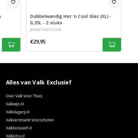
n
Dubbelwandig Hot 'n Cool Glas (XL) -
0,35L - 2 stuks
Jenaer Hot'n Cool
€29,95
Alles van Valk Exclusief
Over Valk Voor Thuis
Valkwijn.nl
Valkslagerij.nl
Valkversmarkt Voorschoten
ValkExclusief.nl
ValkJobs.nl