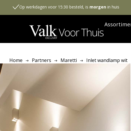
Op werkdagen voor 15:30 besteld, is
morgen
in huis
Assortime
Home
Partners
Maretti
Inlet wandlamp wit