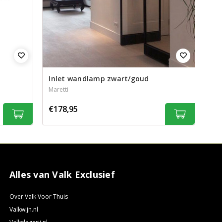
Inlet wandlamp zwart/goud
Maretti
€178,95
Alles van Valk Exclusief
Over Valk Voor Thuis
Valkwijn.nl