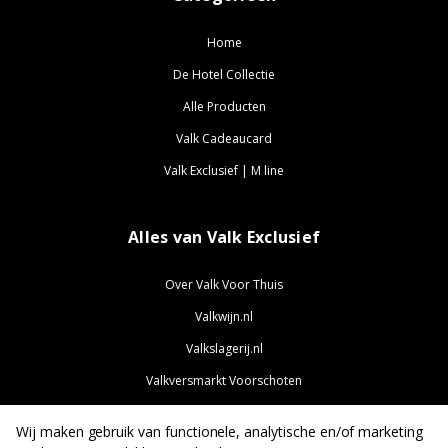
Home
De Hotel Collectie
Alle Producten
Valk Cadeaucard
Valk Exclusief | M line
Alles van Valk Exclusief
Over Valk Voor Thuis
Valkwijn.nl
Valkslagerij.nl
Valkversmarkt Voorschoten
ValkExclusief.nl
Wij maken gebruik van functionele, analytische en/of marketing
ValkJobs.nl